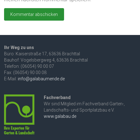
Ihr Weg zu uns
Büro: Kaiserstraße 17, 63636 Brachttal
Bauhof: Vogelsbergweg 4, 63636 Brachttal
Telefon: (06054) 90 00 07
Fax: (06054) 90 00 08
E-Mail:
info@galabaumende.de
Fachverband
Wir sind Mitglied im Fachverband Garten-,
Landschafts- und Sportplatzbau e.V.
www.galabau.de